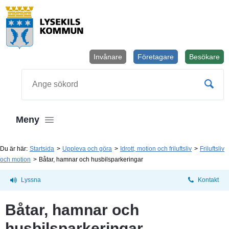
Invånare
Företagare
Besökare
Öppnas i
Sök
Meny
Du är här:
Startsida
Uppleva och göra
Idrott, motion och friluftsliv
Friluftsliv
och motion
Båtar, hamnar och husbilsparkeringar
Lyssna
Kontakt
Båtar, hamnar och 
husbilsparkeringar