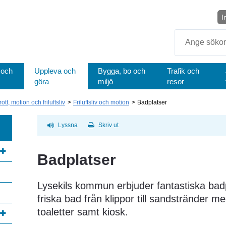
I
Sök
 och
Uppleva och
Bygga, bo och
Trafik och
göra
miljö
resor
rott, motion och friluftsliv
Friluftsliv och motion
Badplatser
Lyssna
Skriv ut
Badplatser
Lysekils kommun erbjuder fantastiska badpla
annan webbplats, öppnas i nytt fönster.
friska bad från klippor till sandstränder med
toaletter samt kiosk.