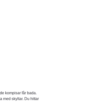
Länk till annan webbplats, öppnas i nytt fönster.
.
de kompisar får bada. 
med skyltar. Du hittar 