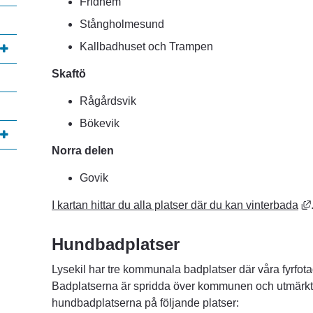
Fridhem
Stångholmesund
Kallbadhuset och Trampen
Skaftö
Rågårdsvik
Bökevik
Norra delen
lats, öppnas i nytt fönster.
Govik
I kartan hittar du alla platser där du kan vinterbada
Hundbadplatser
Lysekil har tre kommunala badplatser där våra fyrfota
Badplatserna är spridda över kommunen och utmärkta 
hundbadplatserna på följande platser: