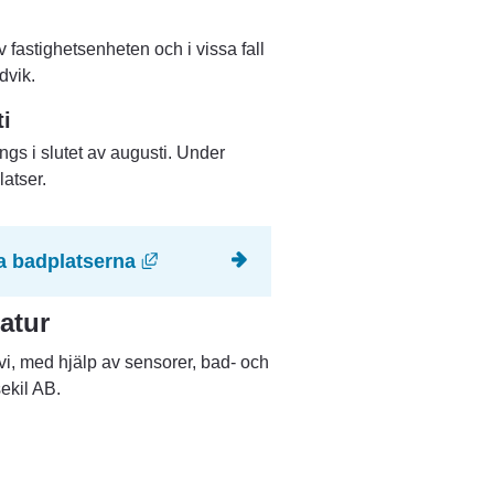
fastighetsenheten och i vissa fall 
dvik.
i  
ngs i slutet av augusti. Under 
latser.
Länk till annan webbplats, öppnas i 
a badplatserna
atur
, med hjälp av sensorer, bad- och 
ekil AB.