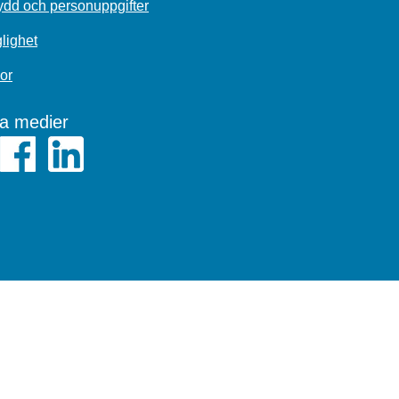
dd och personuppgifter
glighet
or
la medier