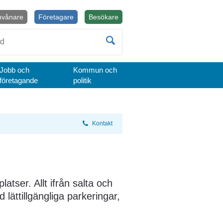
nvånare
Företagare
Besökare
Öppnas i nytt fönster.
Jobb och
Kommun och
företagande
politik
Kontakt
tser. Allt ifrån salta och 
 lättillgängliga parkeringar, 