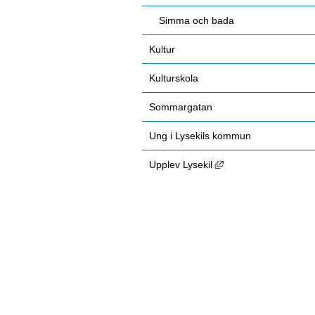
Simma och bada
Kultur
Kulturskola
Sommargatan
Ung i Lysekils kommun
Länk till annan webbp
Upplev Lysekil