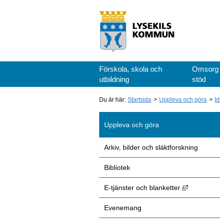
Förskola, skola och
Omsorg
utbildning
stöd
Du är här:
Startsida
Uppleva och göra
Id
Uppleva och göra
Arkiv, bilder och släktforskning
Bibliotek
Länk till 
E-tjänster och blanketter
Evenemang