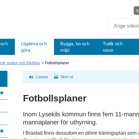
I
Sök
 och
Uppleva och
Bygga, bo och
Trafik och
göra
miljö
resor
rott, motion och friluftsliv
Fotbollsplaner
Lyssna
Skriv ut
Fotbollsplaner
Inom Lysekils kommun finns fem 11-manna
annan webbplats, öppnas i nytt fönster.
mannaplaner för uthyrning.
I Brastad finns dessutom en större träningsplan som