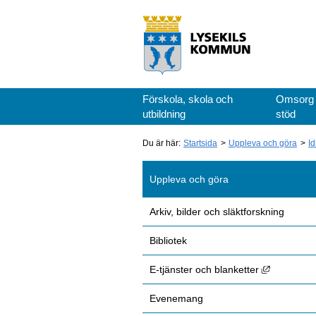
Förskola, skola och
Omsorg
utbildning
stöd
Du är här:
Startsida
Uppleva och göra
Id
Uppleva och göra
Arkiv, bilder och släktforskning
Bibliotek
Länk till 
E-tjänster och blanketter
Evenemang