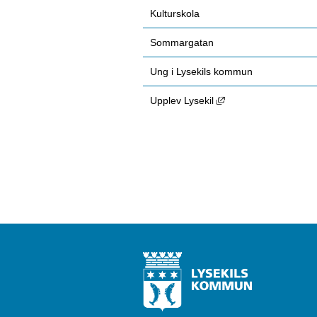
Kulturskola
Sommargatan
Ung i Lysekils kommun
Länk till annan webbp
Upplev Lysekil