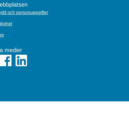
bbplatsen
dd och personuppgifter
glighet
or
la medier