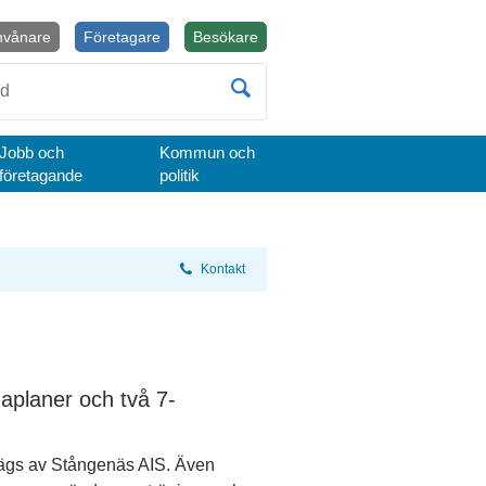
nvånare
Företagare
Besökare
Öppnas i nytt fönster.
Jobb och
Kommun och
företagande
politik
Kontakt
planer och två 7-
 ägs av Stångenäs AIS. Även 