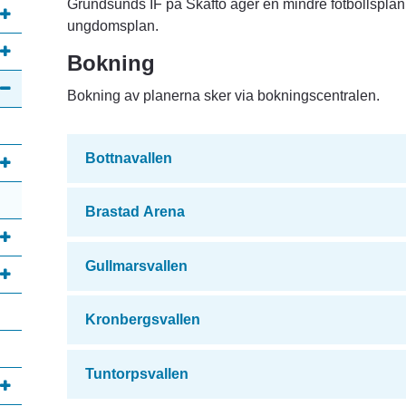
Grundsunds IF på Skaftö äger en mindre fotbollspla
ungdomsplan.
Bokning
Bokning av planerna sker via bokningscentralen.  
Bottnavallen
Brastad Arena
Gullmarsvallen
Kronbergsvallen
Tuntorpsvallen