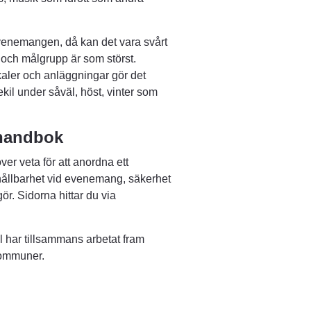
venemangen, då kan det vara svårt 
 och målgrupp är som störst. 
lokaler och anläggningar gör det 
kil under såväl, höst, vinter som 
handbok
 veta för att anordna ett 
hållbarhet vid evenemang, säkerhet 
r. Sidorna hittar du via 
ar tillsammans arbetat fram 
kommuner.