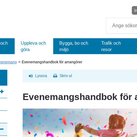
I
Sök
 och
Uppleva och
Bygga, bo och
Trafik och
göra
miljö
resor
venemang
Evenemangshandbok för arrangörer
Lyssna
Skriv ut
Evenemangshandbok för a
annan webbplats, öppnas i nytt fönster.