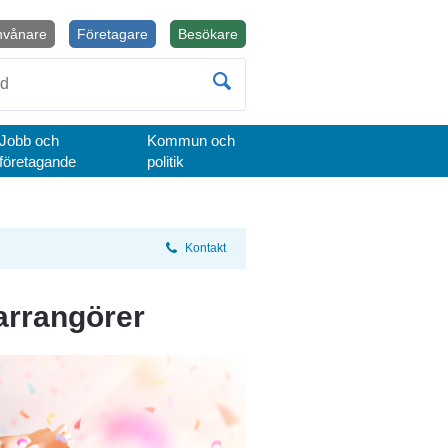
nvånare
Företagare
Besökare
Öppnas i nytt fönster.
Jobb och
Kommun och
företagande
politik
Kontakt
rrangörer