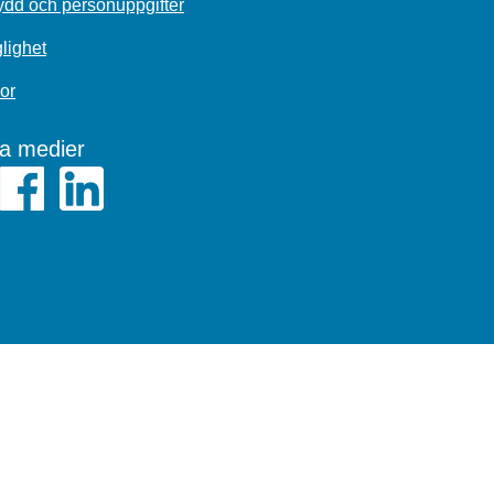
dd och personuppgifter
glighet
or
la medier