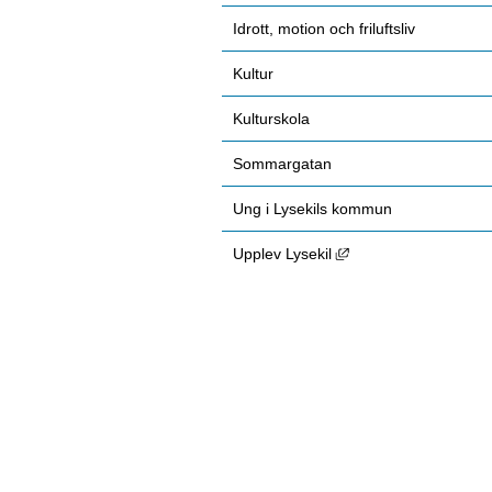
Idrott, motion och friluftsliv
Kultur
Kulturskola
Sommargatan
Ung i Lysekils kommun
Länk till annan webbp
Upplev Lysekil