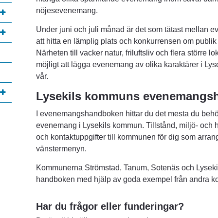
nöjesevenemang.
Under juni och juli månad är det som tätast mellan e
att hitta en lämplig plats och konkurrensen om publik
Närheten till vacker natur, friluftsliv och flera större 
möjligt att lägga evenemang av olika karaktärer i Lyse
vår.
Lysekils kommuns evenemangs
lats, öppnas i nytt fönster.
I evenemangshandboken hittar du det mesta du behöver
evenemang i Lysekils kommun. Tillstånd, miljö- och 
och kontaktuppgifter till kommunen för dig som arrangö
vänstermenyn.
Kommunerna Strömstad, Tanum, Sotenäs och Lysekil h
handboken med hjälp av goda exempel från andra 
Har du frågor eller funderingar?