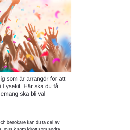
 som är arrangör för att 
 Lysekil. Här ska du få 
gemang ska bli väl 
h besökare kan du ta del av 
 musik som idrott som andra 