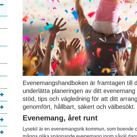
Evenemangshandboken är framtagen till dig
underlätta planeringen av ditt evenemang i
stöd, tips och vägledning för att ditt arran
genomfört, hållbart, säkert och välbesökt.
Evenemang, året runt 
Lysekil är en evenemangsrik kommun, som boende oc
många olika spännande evenemang inom såväl dans,