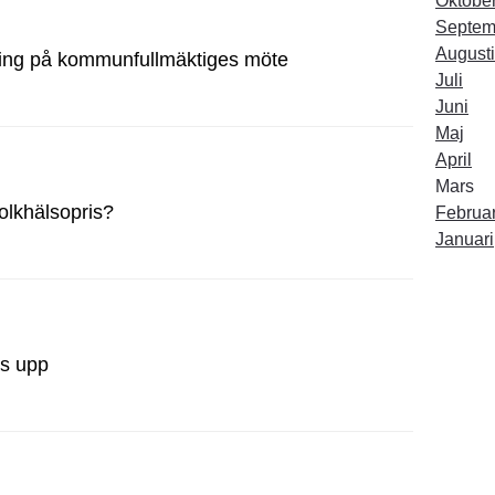
Oktobe
Septem
Augusti
ing på kommunfullmäktiges möte
Juli
Juni
Maj
April
Mars
folkhälsopris?
Februar
Januari
as upp