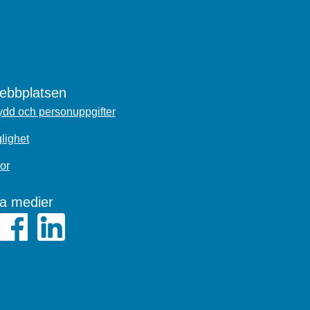
bbplatsen
dd och personuppgifter
glighet
or
la medier