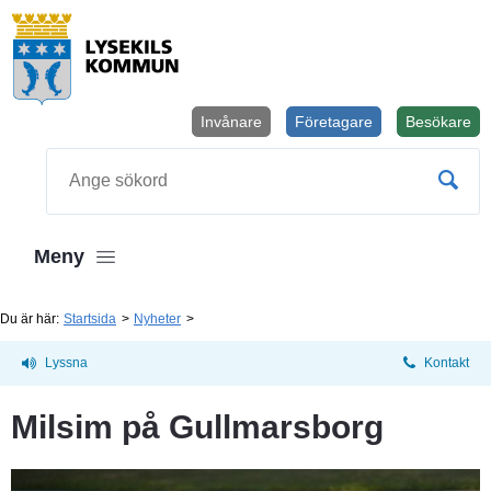
Invånare
Företagare
Besökare
Öppnas i
Sök
Meny
Du är här:
Startsida
Nyheter
Lyssna
Kontakt
Milsim på Gullmarsborg