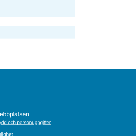
bbplatsen
dd och personuppgifter
glighet