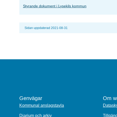
Styrande dokument i Lysekils kommun
Sidan uppdaterad 2021-08-31
Genvägar
Om we
Kommunal anslagstavla
Datasky
Diarium och arkiv
Tillgän