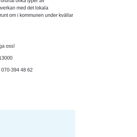
dnat olika typer av 
mverkan med det lokala 
 runt om i kommunen under kvällar 
nga oss!
613000
: 070-394 48 62