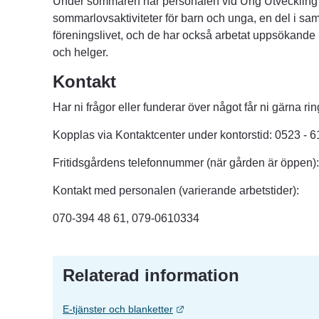
Under sommaren har personalen vid Ung Utveckling or
sommarlovsaktiviteter för barn och unga, en del i sa
föreningslivet, och de har också arbetat uppsökande
och helger.
Kontakt
Har ni frågor eller funderar över något får ni gärna ri
Kopplas via Kontaktcenter under kontorstid: 0523 - 
Fritidsgårdens telefonnummer (när gården är öppen)
Kontakt med personalen (varierande arbetstider):
070-394 48 61, 079-0610334
Relaterad information
Länk till annan webbplats.
E-tjänster och blanketter