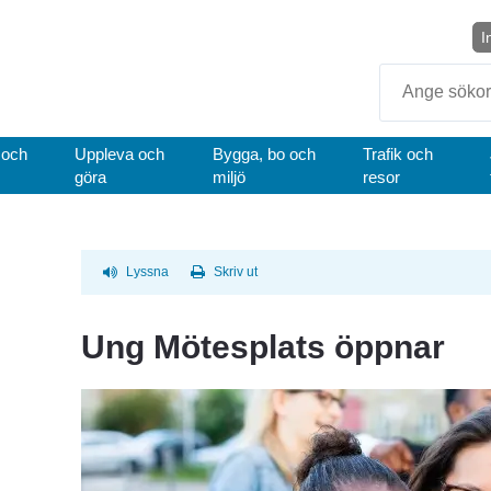
I
Sök
 och
Uppleva och
Bygga, bo och
Trafik och
göra
miljö
resor
Lyssna
Skriv ut
Ung Mötesplats öppnar