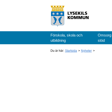
Förskola, skola och
Omsorg
utbildning
stöd
Du är här:
Startsida
Nyheter