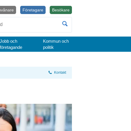
nvånare
Företagare
Besökare
Öppnas i nytt fönster.
Jobb och
Kommun och
företagande
politik
Kontakt