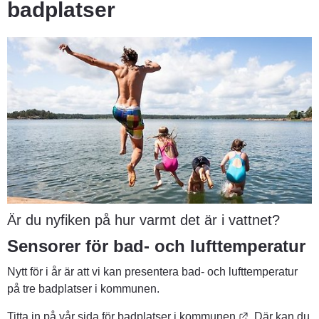
badplatser
Är du nyfiken på hur varmt det är i vattnet?
Sensorer för bad- och lufttemperatur
Nytt för i år är att vi kan presentera bad- och lufttemperatur 
på tre badplatser i kommunen.
Länk till anna
Titta in på vår sida för 
badplatser i kommunen
. Där kan du 