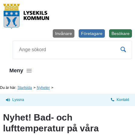
Invånare
Företagare
Besökare
Öppnas i
Sök
Meny
Du är här:
Startsida
Nyheter
Lyssna
Kontakt
Nyhet! Bad- och 
lufttemperatur på våra 