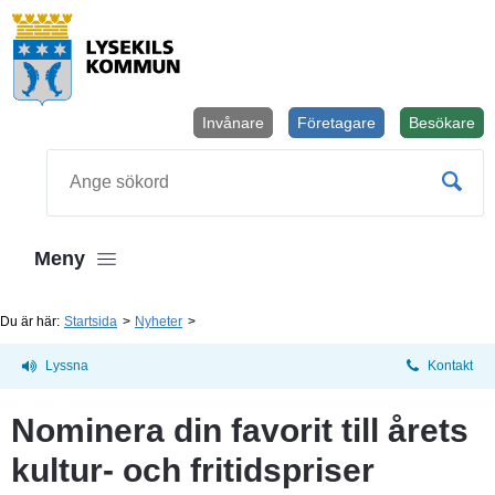
Invånare
Företagare
Besökare
Öppnas i
Sök
Meny
Du är här:
Startsida
Nyheter
Lyssna
Kontakt
Nominera din favorit till årets 
kultur- och fritidspriser