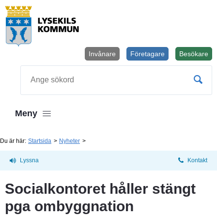
Invånare
Företagare
Besökare
Öppnas i
Sök
Meny
Du är här:
Startsida
Nyheter
Lyssna
Kontakt
Socialkontoret håller stängt 
pga ombyggnation