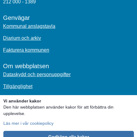
212 000 - 1389
Genvägar
Kommunal anslagstavla
Diarium och arkiv
Fakturera kommunen
Om webbplatsen
Dataskydd och personuppgifter
Tillgänglighet
Om kakor
Vi använder kakor
Den här webbplatsen använder kakor för att förbättra din
Sociala medier
upplevelse.
Läs mer i vår cookiepolicy
Godkänn alla kakor