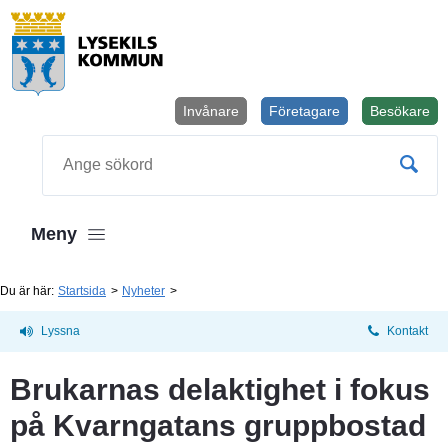
Invånare
Företagare
Besökare
Öppnas i
Sök
Meny
Du är här:
Startsida
Nyheter
Lyssna
Kontakt
Brukarnas delaktighet i fokus 
på Kvarngatans gruppbostad