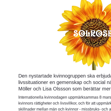
Den nystartade kvinnogruppen ska erbjuda 
livssituationer en gemenskap och social när
Möller och Lisa Olssson som berättar me
Internationella kvinnodagen uppmärksammas 8 mars var
kvinnors rättigheter och livsvillkor, och för att upp
skillnader mellan män och kvinnor - missbruks- och al