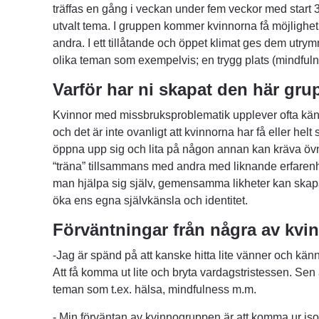
träffas en gång i veckan under fem veckor med start 30 
utvalt tema. I gruppen kommer kvinnorna få möjlighet 
andra. I ett tillåtande och öppet klimat ges dem utrymm
olika teman som exempelvis; en trygg plats (mindfuln
Varför har ni skapat den här gr
Kvinnor med missbruksproblematik upplever ofta känsl
och det är inte ovanligt att kvinnorna har få eller helt sa
öppna upp sig och lita på någon annan kan kräva övn
“träna” tillsammans med andra med liknande erfarenh
man hjälpa sig själv, gemensamma likheter kan skap
öka ens egna självkänsla och identitet.
Förväntningar från några av kvi
-Jag är spänd på att kanske hitta lite vänner och kä
Att få komma ut lite och bryta vardagstristessen. Sen ä
teman som t.ex. hälsa, mindfulness m.m.
- Min förväntan av kvinnogruppen är att komma ur isole