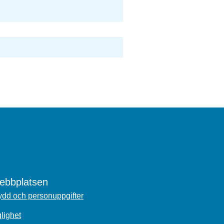
bbplatsen
dd och personuppgifter
glighet