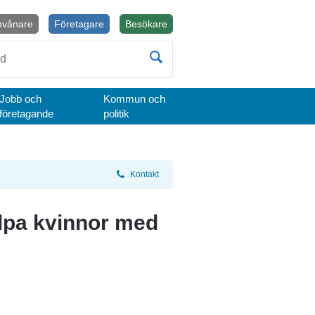
nvånare
Företagare
Besökare
Öppnas i nytt fönster.
Jobb och
Kommun och
företagande
politik
Kontakt
lpa kvinnor med 