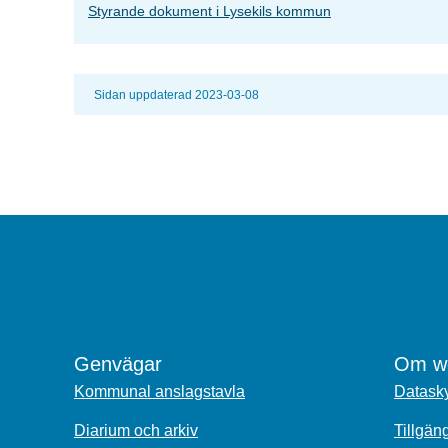
Styrande dokument i Lysekils kommun
Sidan uppdaterad 2023-03-08
Genvägar
Om we
Kommunal anslagstavla
Datasky
Diarium och arkiv
Tillgän