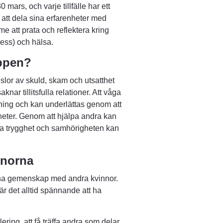
mars, och varje tillfälle har ett 
att dela sina erfarenheter med 
e att prata och reflektera kring 
ess) och hälsa.
uppen?
or av skuld, skam och utsatthet 
knar tillitsfulla relationer. Att våga 
ing och kan underlättas genom att 
eter. Genom att hjälpa andra kan 
a trygghet och samhörigheten kan 
nnorna
nna gemenskap med andra kvinnor. 
r det alltid spännande att ha 
ring, att få träffa andra som delar 