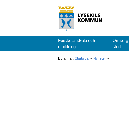
Förskola, skola och
Omsorg
utbildning
stöd
Du är här:
Startsida
Nyheter