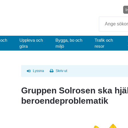
I
Sök
 och
Uppleva och
Bygga, bo och
Trafik och
göra
miljö
resor
Lyssna
Skriv ut
Gruppen Solrosen ska hjä
beroendeproblematik