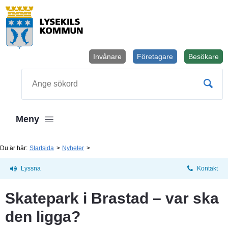
Invånare
Företagare
Besökare
Öppnas i
Sök
Meny
Du är här:
Startsida
Nyheter
Lyssna
Kontakt
Skatepark i Brastad – var ska 
den ligga?