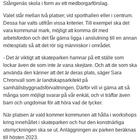
Stångenäs skola i form av ett medborgarförslag.
Valet står mellan två platser; vid sporthallen eller i centrum. 
Dessa har valts utifrån vissa kriterier. Till exempel ska det 
vara kommunal mark, möjligt att komma dit med 
arbetsfordon och det får gärna ligga i anslutning till en annan 
mötesplats så att det rör sig människor i området.
- Det är viktigt att skateparken hamnar på ett ställe som 
lockar även de som inte är vana skejtare. Och att de som ska 
använda den känner att det är deras plats, säger Sara 
Chronvall som är landskapsarkitekt på 
samhällsbyggnadsförvaltningen. Därför vill vi gärna att så 
många som möjligt svarar på vår enkät, och vi träffar även 
barn och ungdomar för att höra vad de tycker.
När platsen är vald kommer kommunen att hålla i workshops 
kring innehållet i skateparken och hur den konstnärliga 
utsmyckningen ska se ut. Anläggningen av parken beräknas 
till hösten 2023.