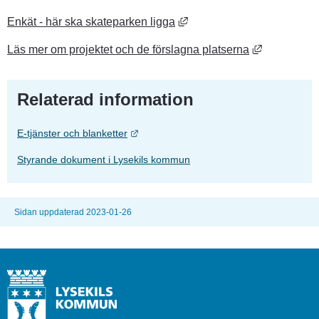
Länk till annan webbplats, 
Enkät - här ska skateparken ligga
Länk till a
Läs mer om projektet och de förslagna platserna
Relaterad information
Länk till annan webbplats.
E-tjänster och blanketter
Styrande dokument i Lysekils kommun
Sidan uppdaterad 2023-01-26