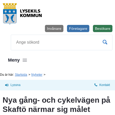
Invånare
Företagare
Besökare
Öppnas i
Sök
Meny
Du är här:
Startsida
Nyheter
Lyssna
Kontakt
Nya gång- och cykelvägen på 
Skaftö närmar sig målet