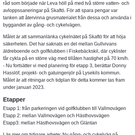
råd som började när Leva höll på med två större vatten- och 
avloppssaneringar på Skaftö. För att spara pengar var 
tanken att återvinna grusmaterialet från dessa och använda i 
byggandet av gång- och cykelvägen.
Målet är att sammanlänka cykelnätet på Skaftö för att höja 
säkerheten. Det har saknats en del mellan Gullvivans 
äldreboende och golfklubben i Fiskebäckskil, där cyklister 
får cykla på en större väg med tillåten hastighet på 70 km/h.
- Nu fortsätter vi med planering för etapp 3, berättar Donny 
Hasslöf, projekt- och gatuingenjör på Lysekils kommun. 
Målet är att ritningar och tidplan för detta kommer tas fram 
under januari 2023.
Etapper
Etapp 1: från parkeringen vid golfklubben till Vallmovägen
Etapp 2: mellan Vallmovägen och Hästhovsvägen
Etapp3: mellan Hästhovsvägen och Gläntan
Läs mer om tidigare arbete: 
Ny gång- och cykelväg på 