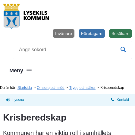
Invånare
Företagare
Besökare
Öppnas i
Sök
Meny
Du är här:
Startsida
Omsorg och stöd
Trygg och säker
Krisberedskap
Lyssna
Kontakt
Krisberedskap
Kommunen har en viktig roll i samhällets 