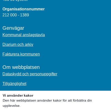
Organisationsnummer
212 000 - 1389
Genvägar
Kommunal anslagstavla
Diarium och arkiv
Fakturera kommunen
Om webbplatsen
Dataskydd och personuppgifter
Tillgänglighet
Om kakor
Vi använder kakor
Den här webbplatsen använder kakor för att förbättra din
Sociala medier
upplevelse.