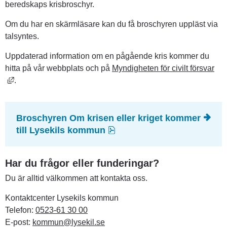
beredskaps krisbroschyr.
Om du har en skärmläsare kan du få broschyren uppläst via 
talsyntes.
Uppdaterad information om en pågående kris kommer du 
hitta på vår webbplats och på 
Myndigheten för civilt försvar
Länk till annan webbplats, öppnas i nytt fönster.
.
Broschyren Om krisen eller kriget kommer 
pdf, 7.5 MB, öppnas i nytt
till Lysekils kommun
Har du frågor eller funderingar?
Du är alltid välkommen att kontakta oss.
Kontaktcenter Lysekils kommun
Telefon: 
0523-61 30 00
E-post: 
kommun@lysekil.se