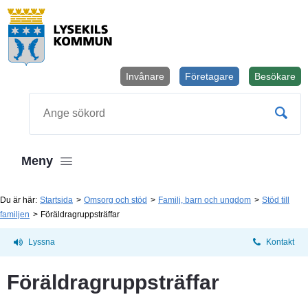
Invånare
Företagare
Besökare
Öppnas i
Sök
Meny
Du är här:
Startsida
Omsorg och stöd
Familj, barn och ungdom
Stöd till
familjen
Föräldragruppsträffar
Lyssna
Kontakt
Föräldragruppsträffar