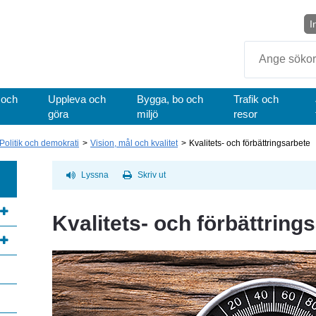
I
Sök
 och
Uppleva och
Bygga, bo och
Trafik och
göra
miljö
resor
Politik och demokrati
Vision, mål och kvalitet
Kvalitets- och förbättringsarbete
Lyssna
Skriv ut
Kvalitets- och förbättring
annan webbplats, öppnas i nytt fönster.