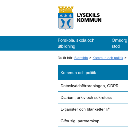
Förskola, skola och
Omsorg
utbildning
stöd
Du är här:
Startsida
Kommun och politik
Kommun och politik
Dataskyddsförordningen, GDPR
Diarium, arkiv och sekretess
Länk till 
E-tjänster och blanketter
Gifta sig, partnerskap