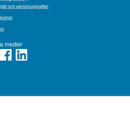
dd och personuppgifter
glighet
or
la medier