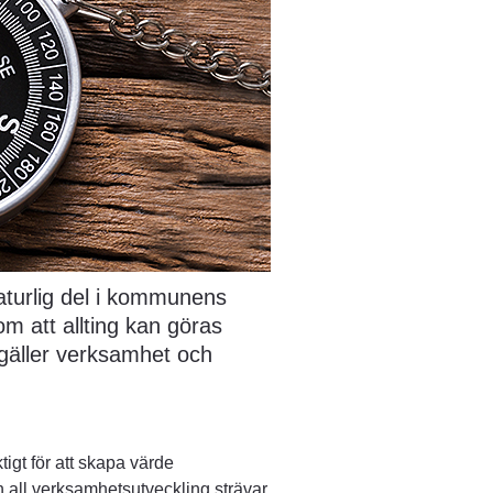
aturlig del i kommunens 
m att allting kan göras 
 gäller verksamhet och 
tigt för att skapa värde 
h all verksamhetsutveckling strävar 