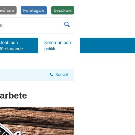
nvånare
Företagare
Besökare
Öppnas i nytt fönster.
Jobb och
Kommun och
företagande
politik
Kontakt
sarbete