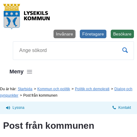
Invånare
Företagare
Besökare
Öppnas i
Sök
Meny
Du är här:
Startsida
Kommun och politik
Politik och demokrati
Dialog och
synpunkter
Post från kommunen
Lyssna
Kontakt
Post från kommunen