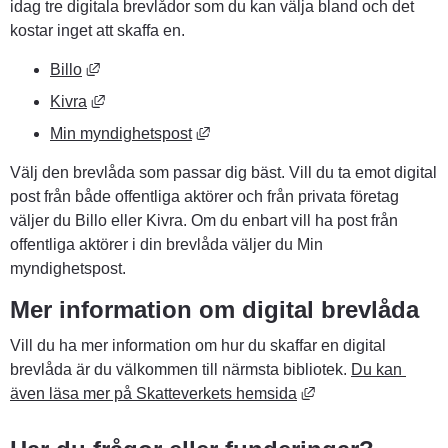
idag tre digitala brevlådor som du kan välja bland och det 
kostar inget att skaffa en.
Länk till annan webbplats, öppnas i nytt fönster.
Billo
Länk till annan webbplats, öppnas i nytt fönster.
Kivra
Länk till annan webbplats, öppnas i
Min myndighetspost
Välj den brevlåda som passar dig bäst. Vill du ta emot digital 
post från både offentliga aktörer och från privata företag 
väljer du Billo eller Kivra. Om du enbart vill ha post från 
offentliga aktörer i din brevlåda väljer du Min 
myndighetspost.
Mer information om digital brevlåda
Vill du ha mer information om hur du skaffar en digital 
brevlåda är du välkommen till närmsta bibliotek. 
Du kan 
Länk till annan web
även läsa mer på Skatteverkets hemsida