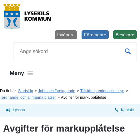
Invånare
Företagare
Besökare
Öppnas i
Sök
Meny
Du är här:
Startsida
Jobb och företagande
Tillstånd, regler och tillsyn
Torghandel och allmänna platser
Avgifter för markupplåtelse
Lyssna
Kontakt
Avgifter för markupplåtelse