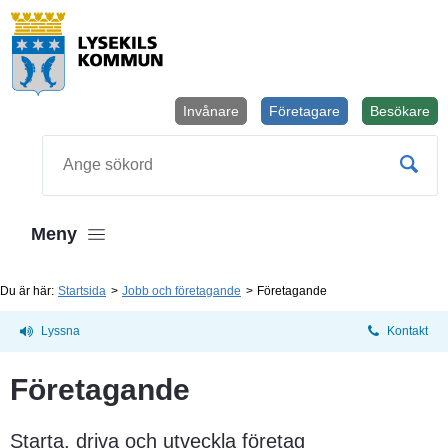
Invånare
Företagare
Besökare
Öppnas i
Sök
Meny
Du är här:
Startsida
Jobb och företagande
Företagande
Lyssna
Kontakt
Företagande
Starta, driva och utveckla företag