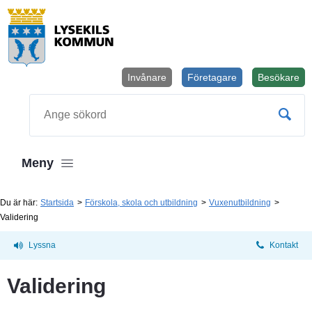
Invånare
Företagare
Besökare
Öppnas i
Sök
Meny
Du är här:
Startsida
Förskola, skola och utbildning
Vuxenutbildning
Validering
Lyssna
Kontakt
Validering