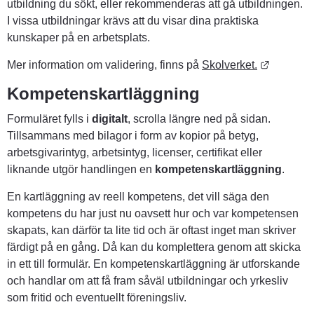
utbildning du sökt, eller rekommenderas att gå utbildningen.
I vissa utbildningar krävs att du visar dina praktiska 
kunskaper på en arbetsplats.
Länk til
Mer information om validering, finns på 
Skolverket.
Kompetenskartläggning
Formuläret fylls i 
digitalt
, scrolla längre ned på sidan. 
Tillsammans med bilagor i form av kopior på betyg, 
arbetsgivarintyg, arbetsintyg, licenser, certifikat eller 
liknande utgör handlingen en 
kompetenskartläggning
.
En kartläggning av reell kompetens, det vill säga den 
kompetens du har just nu oavsett hur och var kompetensen 
skapats, kan därför ta lite tid och är oftast inget man skriver 
färdigt på en gång. Då kan du komplettera genom att skicka 
in ett till formulär. En kompetenskartläggning är utforskande 
och handlar om att få fram såväl utbildningar och yrkesliv 
som fritid och eventuellt föreningsliv.