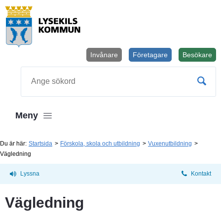
Invånare
Företagare
Besökare
Öppnas i
Sök
Meny
Du är här:
Startsida
Förskola, skola och utbildning
Vuxenutbildning
Vägledning
Lyssna
Kontakt
Vägledning