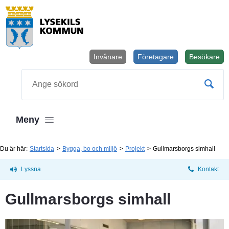
Invånare
Företagare
Besökare
Öppnas i
Sök
Meny
Du är här:
Startsida
Bygga, bo och miljö
Projekt
Gullmarsborgs simhall
Lyssna
Kontakt
Gullmarsborgs simhall