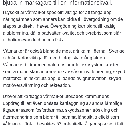
bjuda in markägare till en informationskväll.
I Lysekil är våtmarker speciellt viktiga för att fånga upp 
näringsämnen som annars kan bidra till övergödning om de 
släpps ut direkt i havet. Övergödning kan bidra till kraftig 
algblomning, dålig badvattenkvalitet och syrebrist som slår 
ut bottenlevande djur och fiskar.
Våtmarker är också bland de mest artrika miljöerna i Sverige 
och är därför viktiga för den biologiska mångfalden. 
Våtmarker bidrar med naturens arbete, ekosystemtjänster 
som vi människor är beroende av såsom vattenrening, skydd 
mot torka, minskat utsläpp, bildande av grundvatten, skydd 
mot översvämning och rekreation.
Utöver att kartlägga våtmarker utökades kommunens 
uppdrag till att även omfatta kartläggning av andra lämpliga 
åtgärder såsom fosfordammar, skyddszoner, tröskling och 
återmeandring som bidrar till samma långsiktig effekt som 
våtmarker. Totalt besöktes 53 potentiella åtgärdsplatser i fält. 