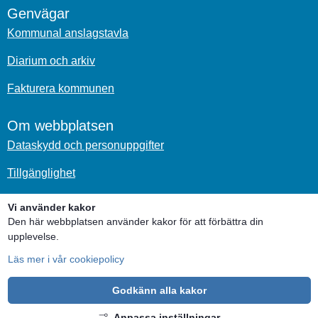
Genvägar
Kommunal anslagstavla
Diarium och arkiv
Fakturera kommunen
Om webbplatsen
Dataskydd och personuppgifter
Tillgänglighet
Om kakor
Vi använder kakor
Den här webbplatsen använder kakor för att förbättra din
Sociala medier
upplevelse.
Läs mer i vår cookiepolicy
Godkänn alla kakor
Anpassa inställningar