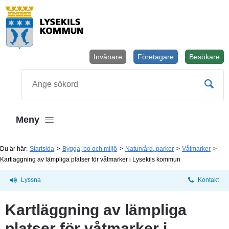
Invånare
Företagare
Besökare
Öppnas i
Sök
Meny
Du är här:
Startsida
Bygga, bo och miljö
Naturvård, parker
Våtmarker
Kartläggning av lämpliga platser för våtmarker i Lysekils kommun
Lyssna
Kontakt
Kartläggning av lämpliga 
platser för våtmarker i 