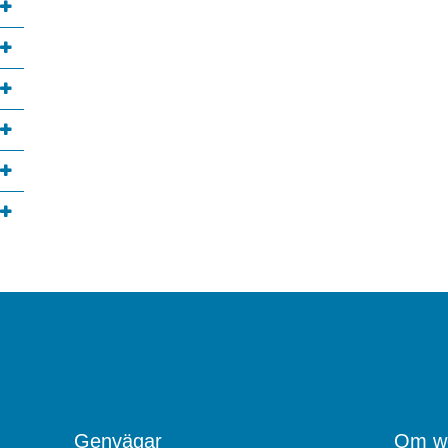
Genvägar
Om we