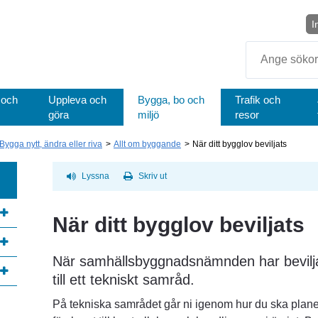
I
Sök
 och
Uppleva och
Bygga, bo och
Trafik och
göra
miljö
resor
Bygga nytt, ändra eller riva
Allt om byggande
När ditt bygglov beviljats
Lyssna
Skriv ut
När ditt bygglov beviljats
När samhällsbyggnadsnämnden har beviljat d
till ett tekniskt samråd.
På tekniska samrådet går ni igenom hur du ska planer