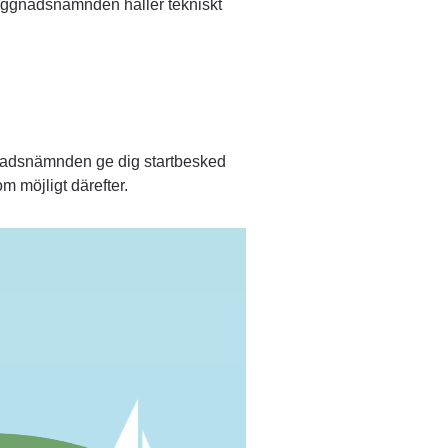
 Byggnadsnämnden håller tekniskt 
nadsnämnden ge dig startbesked 
m möjligt därefter.