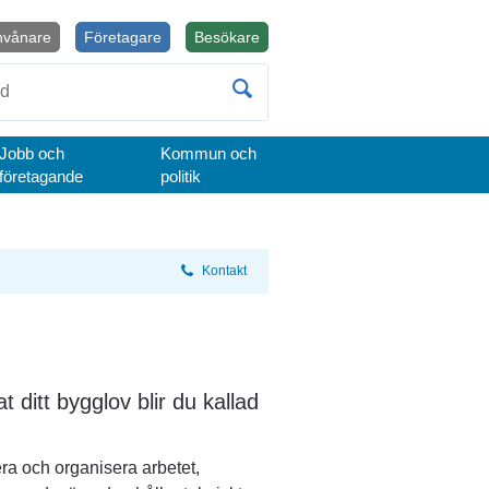
nvånare
Företagare
Besökare
Öppnas i nytt fönster.
Jobb och
Kommun och
företagande
politik
Kontakt
itt bygglov blir du kallad 
a och organisera arbetet, 