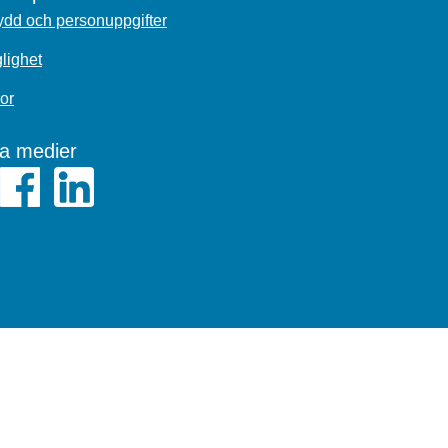
dd och personuppgifter
glighet
or
la medier