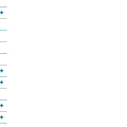
annan webbplats, öppnas i nytt fönster.