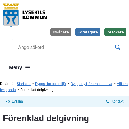
Invånare
Företagare
Besökare
Öppnas i
Sök
Meny
Du är här:
Startsida
Bygga, bo och miljö
Bygga nytt, ändra eller riva
Allt om
byggande
Förenklad delgivning
Lyssna
Kontakt
Förenklad delgivning