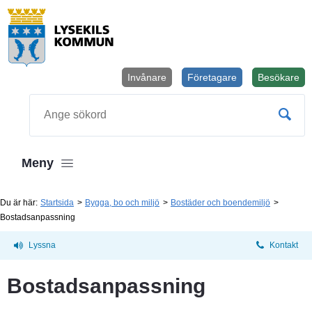
Invånare
Företagare
Besökare
Öppnas i
Sök
Meny
Du är här:
Startsida
Bygga, bo och miljö
Bostäder och boendemiljö
Bostadsanpassning
Lyssna
Kontakt
Bostadsanpassning