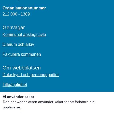
Organisationsnummer
212 000 - 1389
Genvägar
Kommunal anslagstavla
Diarium och arkiv
Fakturera kommunen
Om webbplatsen
Dataskydd och personuppgifter
Tillgänglighet
Om kakor
Vi använder kakor
Den här webbplatsen använder kakor för att förbättra din
Sociala medier
upplevelse.