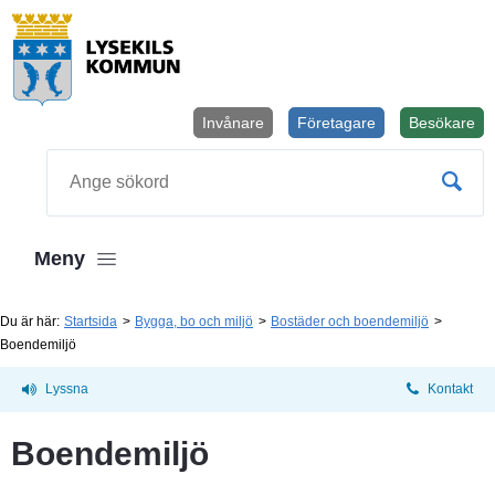
Invånare
Företagare
Besökare
Öppnas i
Sök
Meny
Du är här:
Startsida
Bygga, bo och miljö
Bostäder och boendemiljö
Boendemiljö
Lyssna
Kontakt
Boendemiljö