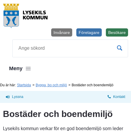
Invånare
Företagare
Besökare
Öppnas i
Sök
Meny
Du är här:
Startsida
Bygga, bo och miljö
Bostäder och boendemiljö
Lyssna
Kontakt
Bostäder och boendemiljö
Lysekils kommun verkar för en god boendemiljö som leder 